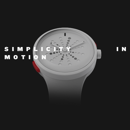
S
I
M
P
L
I
C
I
T
Y
I
N
M
O
T
I
O
N