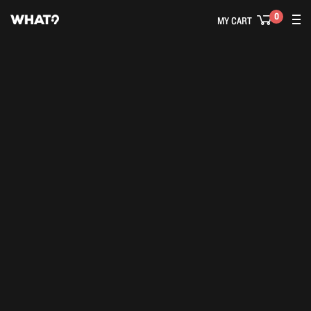
0
MY CART